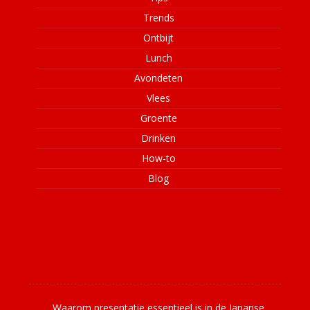
Trends
Ontbijt
Lunch
Avondeten
Vlees
Groente
Drinken
How-to
Blog
Laatste nieuws
Waarom presentatie essentieel is in de Japanse