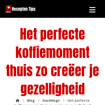
Het perfecte
koffiemoment
thuis zo creëer je
gezelligheid
Blog
Gastblogs
Het perfecte