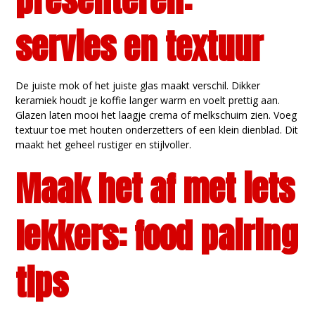
servies en textuur
De juiste mok of het juiste glas maakt verschil. Dikker
keramiek houdt je koffie langer warm en voelt prettig aan.
Glazen laten mooi het laagje crema of melkschuim zien. Voeg
textuur toe met houten onderzetters of een klein dienblad. Dit
maakt het geheel rustiger en stijlvoller.
Maak het af met iets
lekkers: food pairing
tips