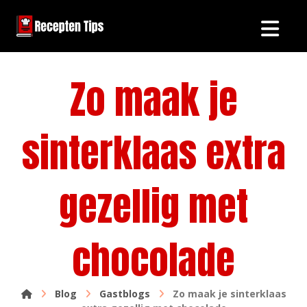
Zo maak je
sinterklaas extra
gezellig met
chocolade
Blog
Gastblogs
Zo maak je sinterklaas