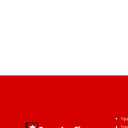
Over ons
Inf
Tip
Tre