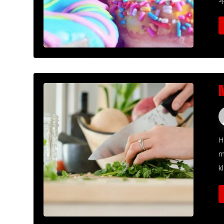
H
m
k