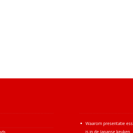
ormatie
Laatste nie
s
Waarom presentatie ess
is in de Japanse keuken
nds