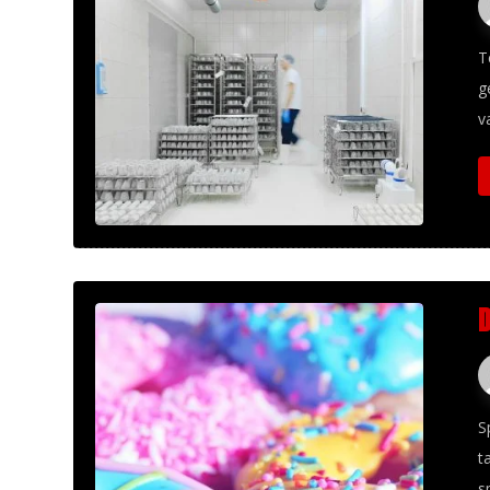
T
g
v
S
t
sp