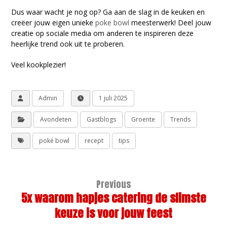
Dus waar wacht je nog op? Ga aan de slag in de keuken en
creëer jouw eigen unieke
poke bowl
meesterwerk! Deel jouw
creatie op sociale media om anderen te inspireren deze
heerlijke trend ook uit te proberen.
Veel kookplezier!
Admin
1 juli 2025
Avondeten
Gastblogs
Groente
Trends
poké bowl
recept
tips
Previous
5x waarom hapjes catering de slimste
keuze is voor jouw feest