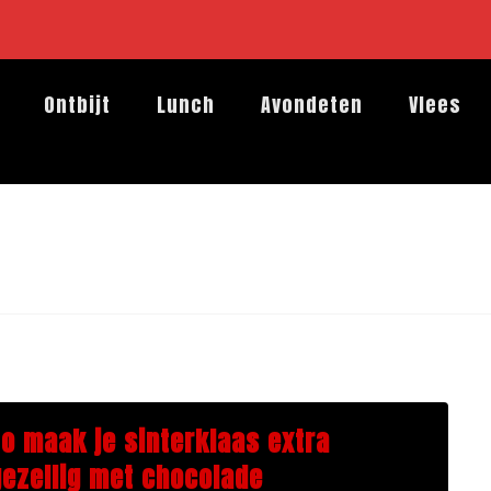
Ontbijt
Lunch
Avondeten
Vlees
Zo maak je sinterklaas extra
gezellig met chocolade