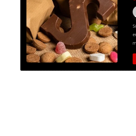
S
e
m