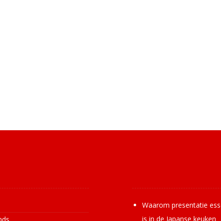
ormatie
Laatste nie
s
Waarom presentatie ess
is in de Japanse keuken
nds