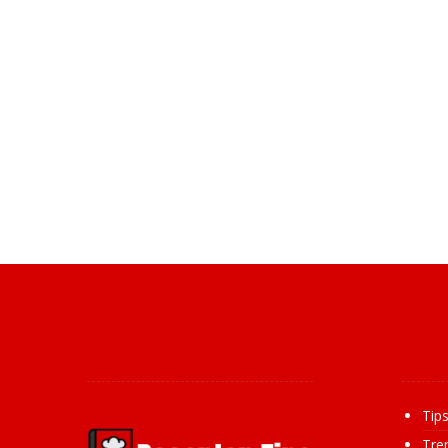
Over ons
Inf
Tip
Tre