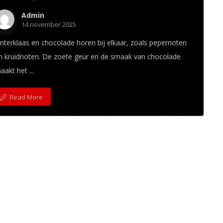
Admin
14 november 2025
interklaas en chocolade horen bij elkaar, zoals pepernoten
n kruidnoten. De zoete geur en de smaak van chocolade
aakt het ...
Read More