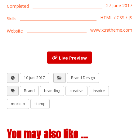
27 June 2017
Completed
HTML / CSS / JS
Skills
www.xtratheme.com
Website
Live Preview
10 juni 2017
Brand Design
Brand
branding
creative
inspire
mockup
stamp
You may also like ...