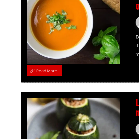
E
t
m
Read More