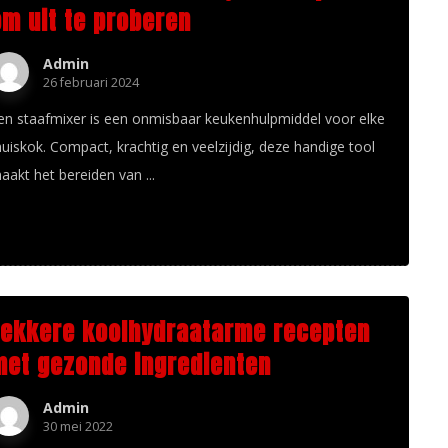
om uit te proberen
Admin
26 februari 2024
en staafmixer is een onmisbaar keukenhulpmiddel voor elke
huiskok. Compact, krachtig en veelzijdig, deze handige tool
aakt het bereiden van ...
Lekkere koolhydraatarme recepten
met gezonde ingredienten
Admin
30 mei 2022