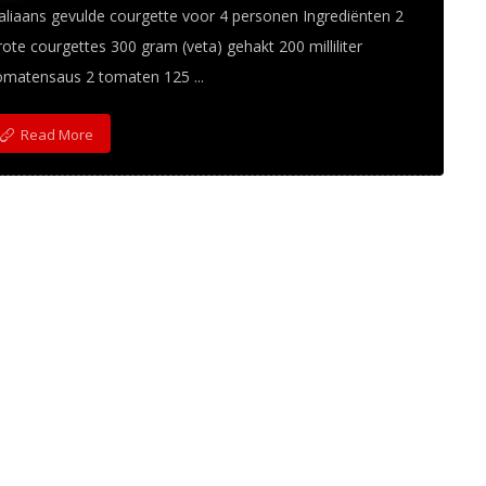
taliaans gevulde courgette voor 4 personen Ingrediënten 2
rote courgettes 300 gram (veta) gehakt 200 milliliter
omatensaus 2 tomaten 125 ...
Read More