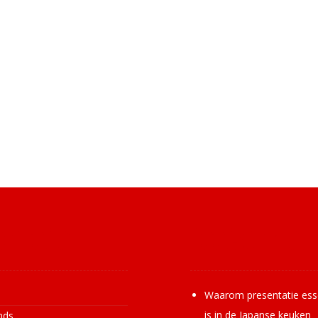
ormatie
Laatste nie
s
Waarom presentatie ess
is in de Japanse keuken
nds