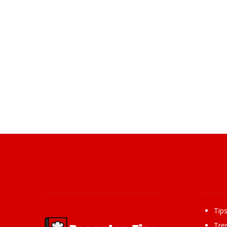
Over ons
Inf
Tip
Tre