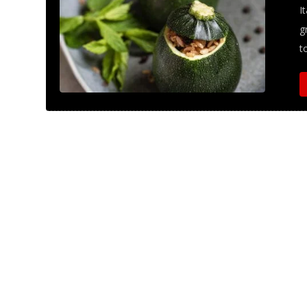
I
g
t