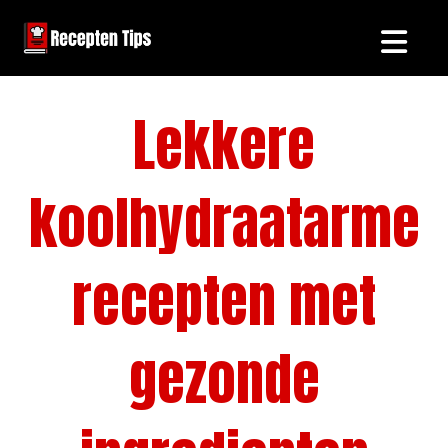
Lekkere
koolhydraatarme
recepten met
gezonde