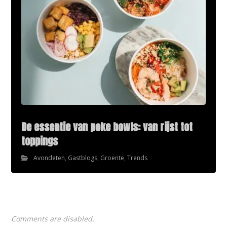
De essentie van poke bowls: van rijst tot
toppings
Avondeten
,
Gastblogs
,
Groente
,
Trends
Comments are disabled.