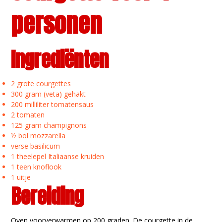
personen
Ingrediënten
2 grote courgettes
300 gram (veta) gehakt
200 milliliter tomatensaus
2 tomaten
125 gram champignons
½ bol mozzarella
verse basilicum
1 theelepel Italiaanse kruiden
1 teen knoflook
1 uitje
Bereiding
Oven voorverwarmen op 200 graden. De courgette in de